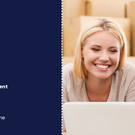
ent
ine