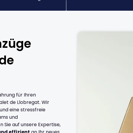
mzüge
 de
ahrung für Ihren
let de Llobregat. Wir
und eine stressfreie
eams und
Sie auf unsere Expertise,
und effizient
an Ihr neues