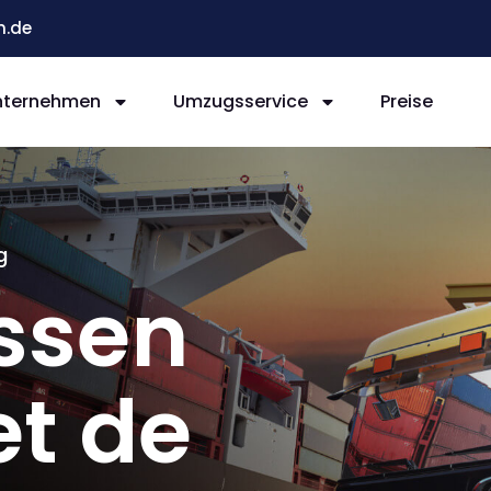
n.de
nternehmen
Umzugsservice
Preise
g
ssen
et de