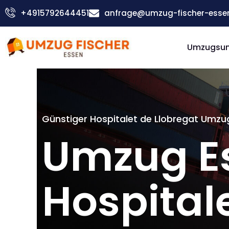
Zum
+4915792644451
anfrage@umzug-fischer-esse
Inhalt
springen
Umzugsu
Günstiger Hospitalet de Llobregat Umzu
Umzug E
Hospital