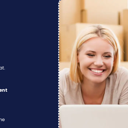
at.
ent
ine