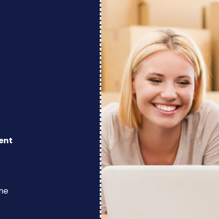
ent
ine