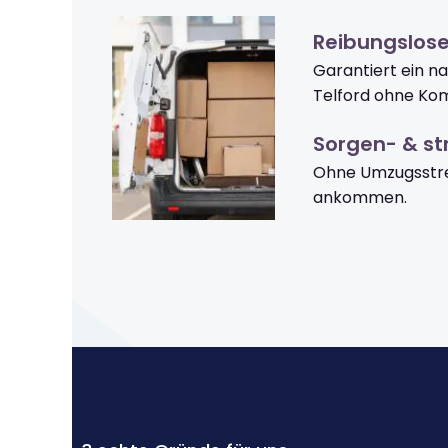
Reibungslose
Garantiert ein n
Telford ohne Kom
Sorgen- & str
Ohne Umzugsstres
ankommen.