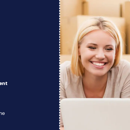
ent
ine