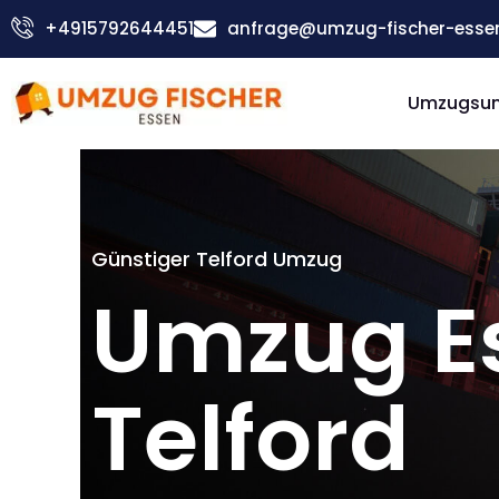
Zum
+4915792644451
anfrage@umzug-fischer-esse
Inhalt
springen
Umzugsu
Günstiger Telford Umzug
Umzug E
Telford