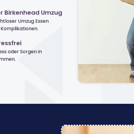
er Birkenhead Umzug
ahtloser Umzug Essen
 Komplikationen.
essfrei
ss oder Sorgen in
ommen.