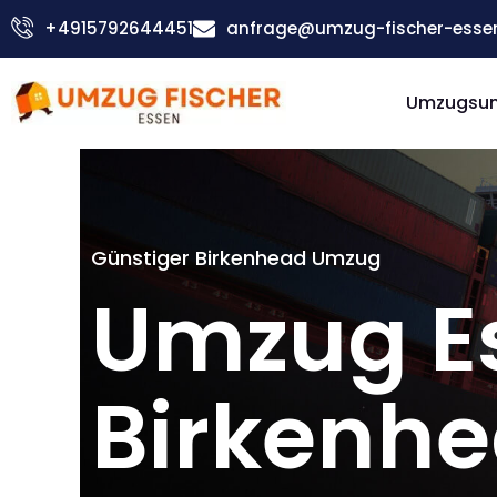
Zum
+4915792644451
anfrage@umzug-fischer-esse
Inhalt
springen
Umzugsu
Günstiger Birkenhead Umzug
Umzug E
Birkenh