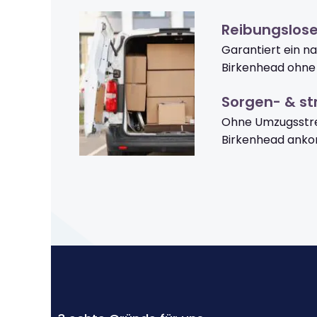
Reibungslos
Garantiert ein n
Birkenhead ohne
Sorgen- & str
Ohne Umzugsstre
Birkenhead ank