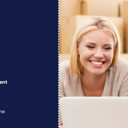
ent
ine