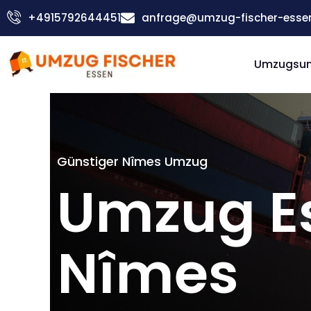
Zum
+4915792644451
anfrage@umzug-fischer-esse
Inhalt
springen
Umzugsu
Günstiger Nîmes Umzug
Umzug E
Nîmes