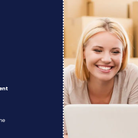
ent
ine