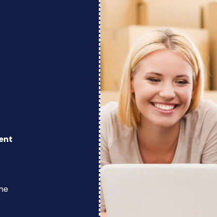
ent
ine