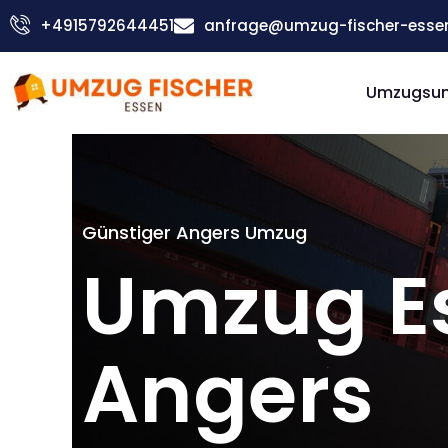
Zum
+4915792644451
anfrage@umzug-fischer-esse
Inhalt
springen
Umzugsu
Günstiger Angers Umzug
Umzug E
Angers