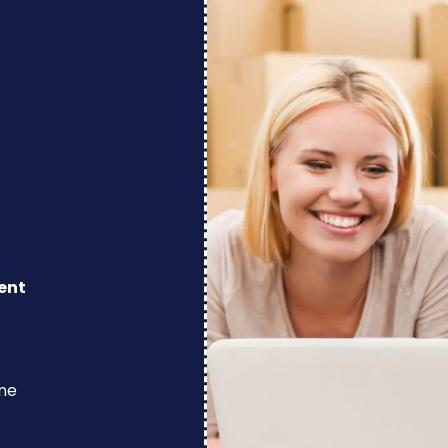
ent
ine