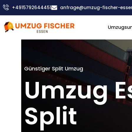
Zum
+4915792644451
anfrage@umzug-fischer-esse
Inhalt
springen
Umzugsu
Günstiger Split Umzug
Umzug E
Split