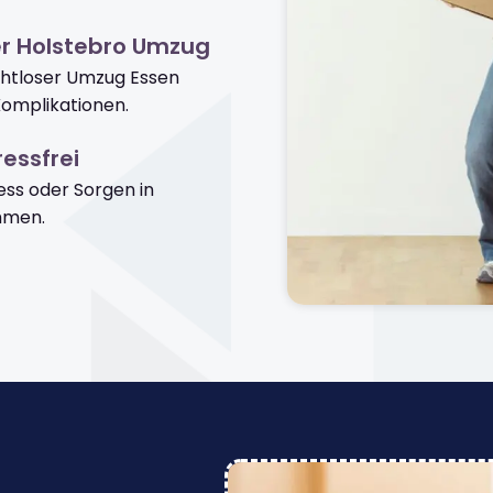
r Holstebro Umzug
ahtloser Umzug Essen
omplikationen.
essfrei
ss oder Sorgen in
mmen.