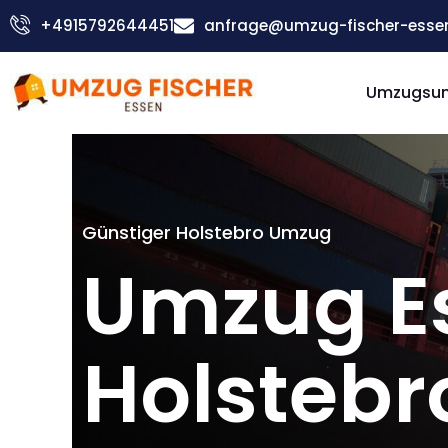
Zum
+4915792644451
anfrage@umzug-fischer-esse
Inhalt
springen
Umzugsu
Günstiger Holstebro Umzug
Umzug E
Holstebr