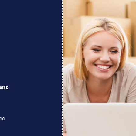
ent
ine