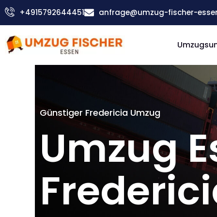
Zum
+4915792644451
anfrage@umzug-fischer-esse
Inhalt
springen
Umzugsu
Günstiger Fredericia Umzug
Umzug E
Frederic