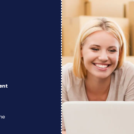
ent
ine