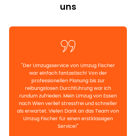
uns
"Der Umzugsservice von Umzug Fischer
war einfach fantastisch! Von der
professionellen Planung bis zur
reibungslosen Durchführung war ich
rundum zufrieden. Mein Umzug von Essen
nach Wien verlief stressfrei und schneller
als erwartet. Vielen Dank an das Team von
Umzug Fischer für einen erstklassigen
Service!"