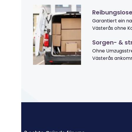
Reibungslos
Garantiert ein n
Västerås ohne Ko
Sorgen- & str
Ohne Umzugsstre
Västerås ankom