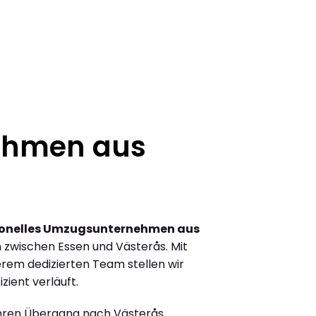
ehmen aus
ionelles Umzugsunternehmen aus
zwischen Essen und Västerås. Mit
rem dedizierten Team stellen wir
zient verläuft.
Ihren Übergang nach Västerås