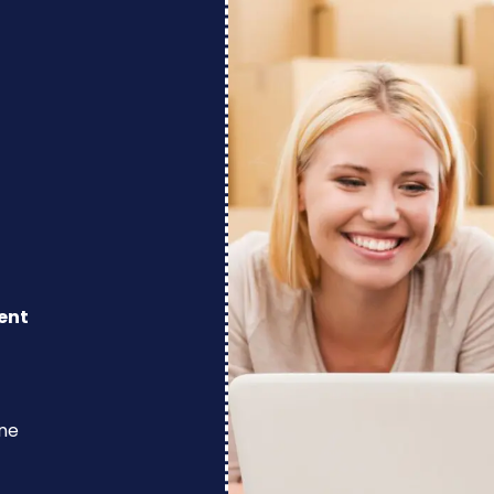
ent
ine