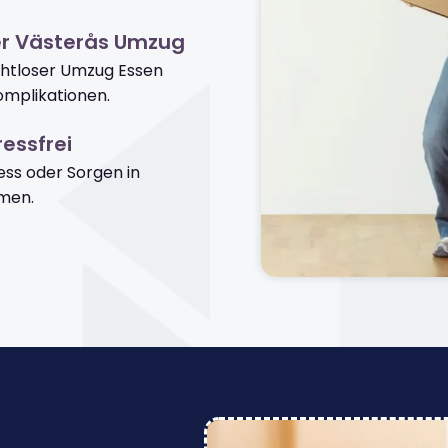
er Västerås Umzug
ahtloser Umzug Essen
mplikationen.
essfrei
ss oder Sorgen in
men.