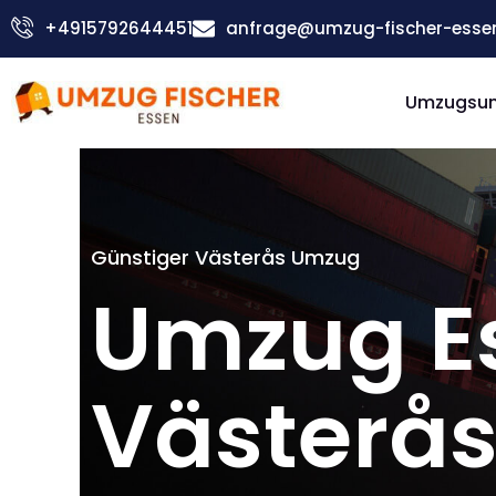
Zum
+4915792644451
anfrage@umzug-fischer-esse
Inhalt
springen
Umzugsu
Günstiger Västerås Umzug
Umzug E
Västerå