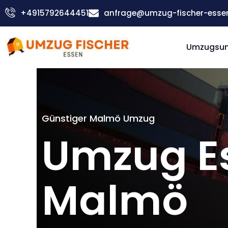
Zum
+4915792644451
anfrage@umzug-fischer-esse
Inhalt
springen
Umzugsu
Günstiger Malmö Umzug
Umzug E
Malmö