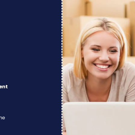
ent
ine