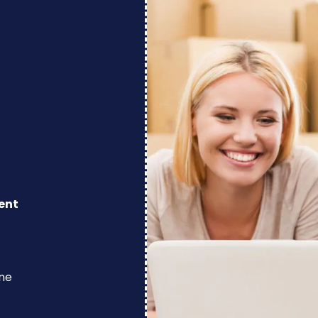
ent
ine