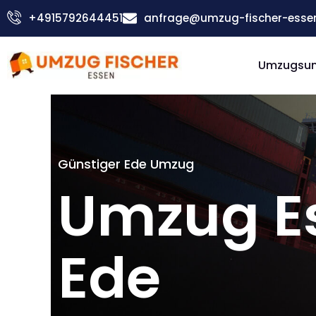
Zum
+4915792644451
anfrage@umzug-fischer-esse
Inhalt
springen
Umzugsu
Günstiger Ede Umzug
Umzug E
Ede