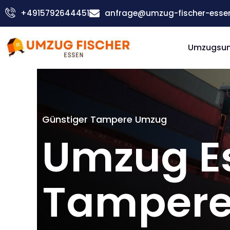
Zum
+4915792644451
anfrage@umzug-fischer-esse
Inhalt
springen
Umzugsu
Günstiger Tampere Umzug
Umzug E
Tamper