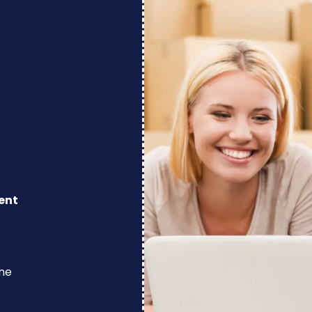
ent
ine