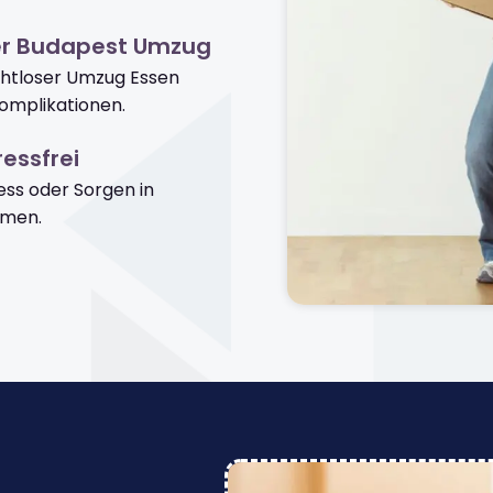
er Budapest Umzug
ahtloser Umzug Essen
omplikationen.
essfrei
ss oder Sorgen in
men.