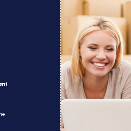
ent
ine