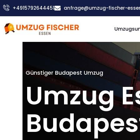
Zum
+4915792644451
anfrage@umzug-fischer-esse
Inhalt
springen
Umzugsu
Günstiger Budapest Umzug
Umzug E
Budapes