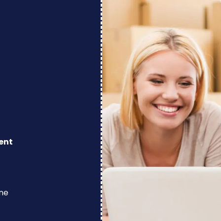
ent
ine