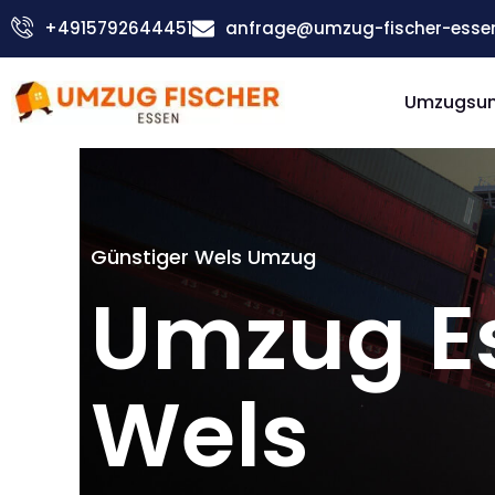
Zum
+4915792644451
anfrage@umzug-fischer-esse
Inhalt
springen
Umzugsu
Günstiger Wels Umzug
Umzug E
Wels