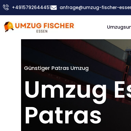
Zum
+4915792644451
anfrage@umzug-fischer-esse
Inhalt
springen
Umzugsu
Günstiger Patras Umzug
Umzug E
Patras