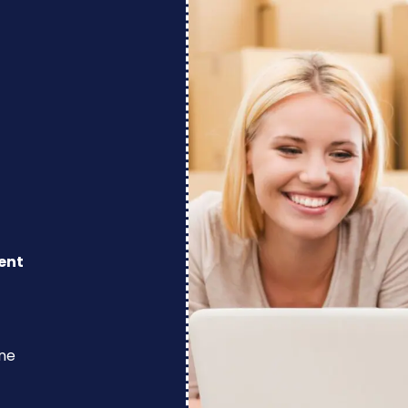
ent
ine