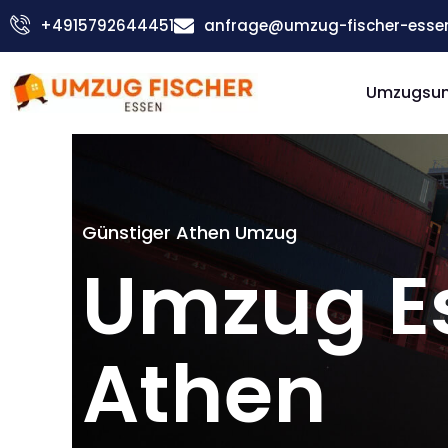
Zum
+4915792644451
anfrage@umzug-fischer-esse
Inhalt
springen
Umzugsu
Günstiger Athen Umzug
Umzug E
Athen