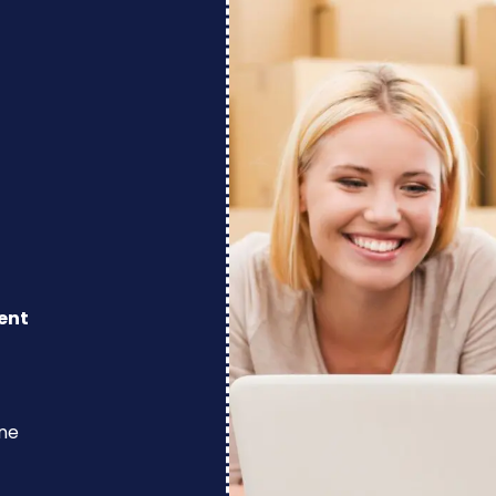
ent
ine