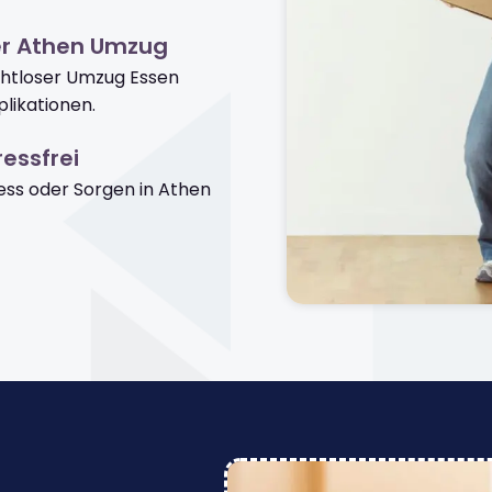
er Athen Umzug
ahtloser Umzug Essen
likationen.
essfrei
ss oder Sorgen in Athen