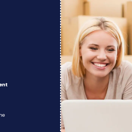
ent
ine