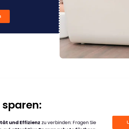
n
 sparen:
tät und Effizienz
zu verbinden: Fragen Sie