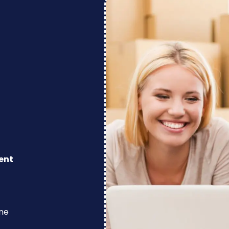
ent
ine