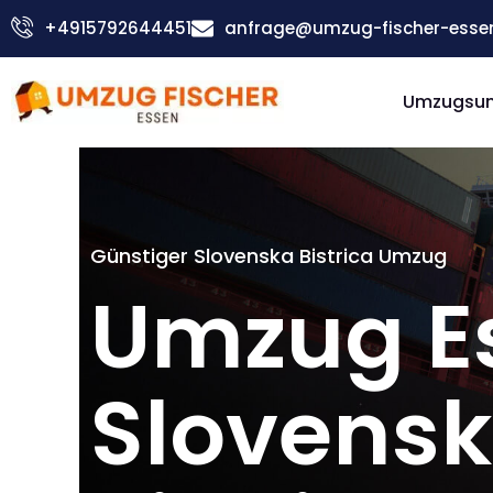
Zum
+4915792644451
anfrage@umzug-fischer-esse
Inhalt
springen
Umzugsu
Günstiger Slovenska Bistrica Umzug
Umzug E
Slovens